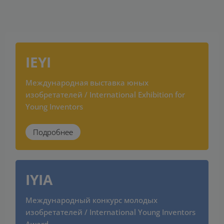
IEYI
Международная выставка юных
изобретателей / International Exhibition for
Young Inventors
Подробнее
IYIA
Международный конкурс молодых
изобретателей / International Young Inventors
Award