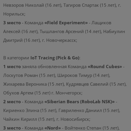
Невзоров Николай (16 лет), Тагиров Спартак (15 лет), г.
Норильск;
3 место
- Команда
«Field Experiment»
- Лащиков
Алексей (16 лет), Тышлангов Арсений (14 лет), Набиулин
Дмитрий (16 лет), г. Новочеркасск;
В категории
IoT Tracing (Pick & Go)
:
1 место
заняла обновленная Команда
«Round Cubes»
-
Лоскутов Роман (15 лет), Широков Тимур (14 лет),
Жихарева Вероника (15 лет), Кудрявцев Савелий (15 лет),
Обухов Артем (15 лет) г. Мончегорск;
2 место
- Команда
«Siberian Bears (RoboLab NSK)»
-
Кириенко Элина (15 лет), Гавриленко Даниил (15 лет),
Чайкин Кирилл (15 лет), г. Новосибирск;
3 место
- Команда
«Nord»
- Войтенко Степан (15 лет),